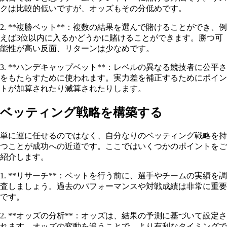
クは比較的低いですが、オッズもその分低めです。
2. **複勝ベット**：複数の結果を選んで賭けることができ、例
えば3位以内に入るかどうかに賭けることができます。勝つ可
能性が高い反面、リターンは少なめです。
3. **ハンデキャップベット**：レベルの異なる競技者に公平さ
をもたらすために使われます。実力差を補正するためにポイン
トが加算されたり減算されたりします。
ベッティング戦略を構築する
単に運に任せるのではなく、自分なりのベッティング戦略を持
つことが成功への近道です。ここではいくつかのポイントをご
紹介します。
1. **リサーチ**：ベットを行う前に、選手やチームの実績を調
査しましょう。過去のパフォーマンスや対戦成績は非常に重要
です。
2. **オッズの分析**：オッズは、結果の予測に基づいて設定さ
れます。オッズの変動を追うことで、より有利なタイミングで