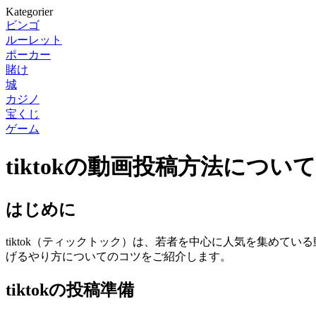
Kategorier
ビンゴ
ルーレット
ポーカー
賭け
城
カジノ
宝くじ
ゲーム
tiktokの動画投稿方法につい
はじめに
tiktok（ティックトック）は、若者を中心に人気を集めてい
げるやり方についてのコツをご紹介します。
tiktokの投稿準備